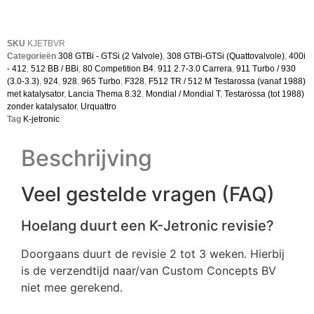
SKU
KJETBVR
Categorieën
308 GTBi - GTSi (2 Valvole)
,
308 GTBi-GTSi (Quattovalvole)
,
400i
- 412
,
512 BB / BBi
,
80 Competition B4
,
911 2.7-3.0 Carrera
,
911 Turbo / 930
(3.0-3.3)
,
924
,
928
,
965 Turbo
,
F328
,
F512 TR / 512 M Testarossa (vanaf 1988)
met katalysator
,
Lancia Thema 8.32
,
Mondial / Mondial T
,
Testarossa (tot 1988)
zonder katalysator
,
Urquattro
Tag
K-jetronic
Beschrijving
Veel gestelde vragen (FAQ)
Hoelang duurt een K-Jetronic revisie?
Doorgaans duurt de revisie 2 tot 3 weken. Hierbij
is de verzendtijd naar/van Custom Concepts BV
niet mee gerekend.