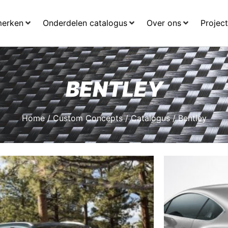
merken
Onderdelen catalogus
Over ons
Projec
BENTLEY
Home
/
Custom Concepts
/
Catalogus
/ Bentley