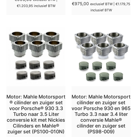
€
975,00
exclusief BTW |
€
1.179,75
€
1.203,95
inclusief BTW
inclusief BTW
Motor: Mahle Motorsport
Motor: Mahle Motorsport
® cilinder en zuiger set
cilinder en zuiger set
voor Porsche® 930 3.3
voor Porsche 930 en 965
Turbo naar 3.5 Liter
Turbo 3.3 naar 3.4 liter
conversie kit met Nickies
conversie Mahle®
Cilinders en Mahle®
cilinder en zuiger set
zuiger set (PS100-010N)
(PS98-009)