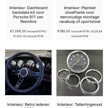
Interieur: Dashboard
Interieur: Planted
backdate kit voor
stoelframe voor
Porsche 911 van
eenvoudige montage
Rennline
racekuip of sportstoel
€
1.399,00
€
189,00
exclusief BTW |
exclusief BTW |
€
228,69
€
1.692,79
inclusief BTW
inclusief BTW
Interieur: Retro lederen
Interieur: Tellerringenset