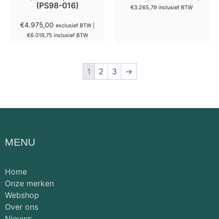
(PS98-016)
€
3.265,79
inclusief BTW
€
4.975,00
exclusief BTW |
€
6.019,75
inclusief BTW
1
2
3
→
MENU
Home
Onze merken
Webshop
Over ons
Nieuws