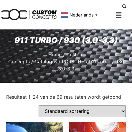
Nederlands
▼
911 TURBO / 930 (3.0-3.3)
Home
/
Custom
Concepts
/
Catalogus
/
PORSCHE
/ 911 Turbo / 930
(3.0-3.3)
Resultaat 1–24 van de 69 resultaten wordt getoond