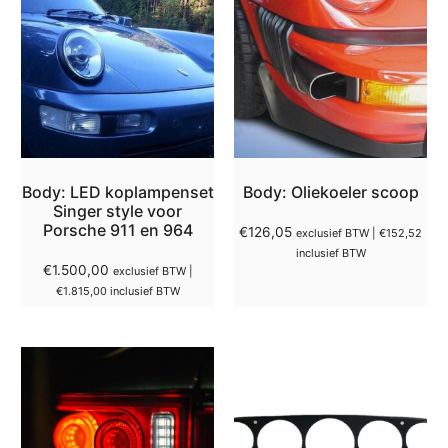
Body: LED koplampenset
Body: Oliekoeler scoop
Singer style voor
Porsche 911 en 964
€
126,05
exclusief BTW |
€
152,52
inclusief BTW
€
1.500,00
exclusief BTW |
€
1.815,00
inclusief BTW