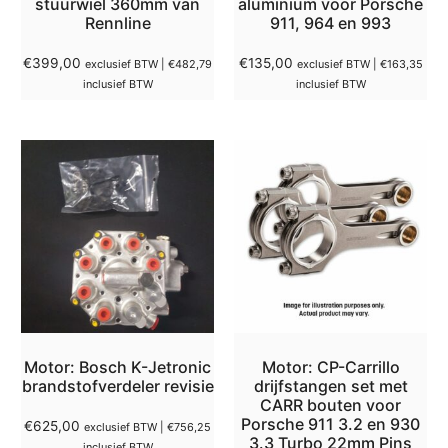
stuurwiel 360mm van
aluminium voor Porsche
Rennline
911, 964 en 993
€
399,00
€
135,00
exclusief BTW |
€
482,79
exclusief BTW |
€
163,35
inclusief BTW
inclusief BTW
Motor: Bosch K-Jetronic
Motor: CP-Carrillo
brandstofverdeler revisie
drijfstangen set met
CARR bouten voor
Porsche 911 3.2 en 930
€
625,00
exclusief BTW |
€
756,25
3.3 Turbo 22mm Pins
inclusief BTW