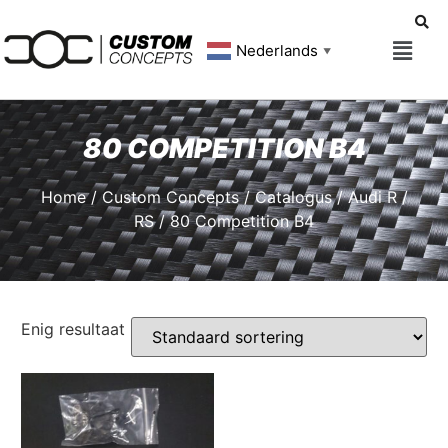
Nederlands
▼
80 COMPETITION B4
Home
/
Custom Concepts
/
Catalogus
/
Audi R /
RS
/ 80 Competition B4
Enig resultaat