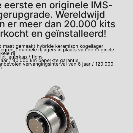
 eerste en originele IMS-
gerupgrade. Wereldwijd
jn er meer dan 20.000 kits
rkocht en geïnstalleerd!
 maat gemaakt hybride keramisch kogellager
tegreert dubbele rijlagers in plaats van de originele
kele rij
llet lagerkap / flens
jaar / 40.000 km beperkte garantie
nbevolen vervangingsinterval van 6 jaar / 120.000
m