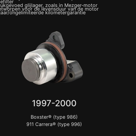
iefilter
ukgevoed glijlager, zoals in Mezger-motor
tworpen voor de levensduur van de motor
jaar/ongelimiteerde kilometergarantie
1997-2000
Boxster® (type 986)
911 Carrera® (type 996)