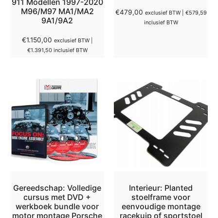
911 Modellen 1997-2020
M96/M97 MA1/MA2
€
479,00
exclusief BTW |
€
579,59
9A1/9A2
inclusief BTW
€
1.150,00
exclusief BTW |
€
1.391,50
inclusief BTW
Gereedschap: Volledige
Interieur: Planted
cursus met DVD +
stoelframe voor
werkboek bundle voor
eenvoudige montage
motor montage Porsche
racekuip of sportstoel