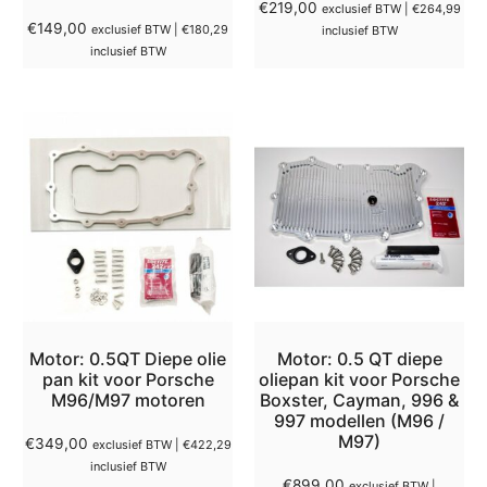
€
219,00
exclusief BTW |
€
264,99
€
149,00
exclusief BTW |
€
180,29
inclusief BTW
inclusief BTW
Motor: 0.5QT Diepe olie
Motor: 0.5 QT diepe
pan kit voor Porsche
oliepan kit voor Porsche
M96/M97 motoren
Boxster, Cayman, 996 &
997 modellen (M96 /
M97)
€
349,00
exclusief BTW |
€
422,29
inclusief BTW
€
899,00
exclusief BTW |