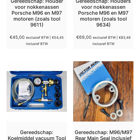
Gereedschap: Houder
Gereedschap: Houders
voor nokkenassen
voor nokkenassen
Porsche M96 en M97
Porsche M96 en M97
motoren (zoals tool
motoren (zoals tool
9611)
9634)
€
45,00
€
69,00
exclusief BTW |
€
54,45
exclusief BTW |
€
83,49
inclusief BTW
inclusief BTW
Gereedschap:
Gereedschap: M96/M97
Koelmiddel vacuum Tool
Rear Main Seal inclusief