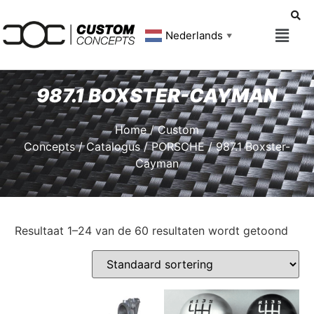
Nederlands
▼
987.1 BOXSTER-CAYMAN
Home
/
Custom
Concepts
/
Catalogus
/
PORSCHE
/ 987.1 Boxster-
Cayman
Resultaat 1–24 van de 60 resultaten wordt getoond