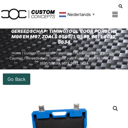
Nederlands
▼
GEREEDSCHAP: TIMINGTOOL VOOR PORSCHE
M96 EN M97, ZOALS 9595/1, 9599, 9611, 9612,
9634
Home
/
Custom Concepts
/
Catalogus
/
PORSCHE
/
987.1 Boxster-
Cayman
/ Gereedschap: Timingtool voor Porsche M96 en M97, zoals
9595/1, 9599, 9611, 9612, 9634
Go Back