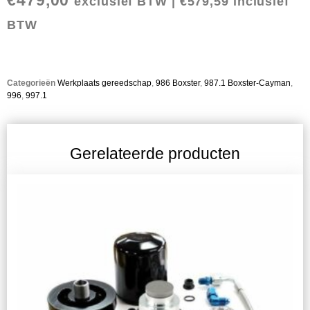
exclusief BTW |
€
579,59
inclusief
BTW
Categorieën
Werkplaats gereedschap
,
986 Boxster
,
987.1 Boxster-Cayman
,
996
,
997.1
Gerelateerde producten