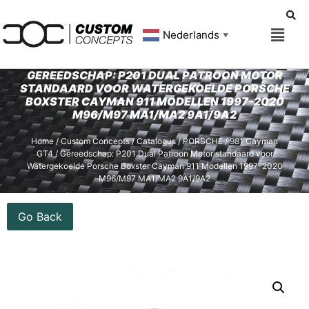
Nederlands
▼
GEREEDSCHAP: P201 DUAL PATROON MOTOR
STANDAARD VOOR WATERGEKOELDE PORSCHE
BOXSTER CAYMAN 911 MODELLEN 1997-2020
M96/M97 MA1/MA2 9A1/9A2
Home
/
Custom Concepts
/
Catalogus
/
PORSCHE
/
981 Cayman
GT4
/ Gereedschap: P201 Dual Patroon Motor standaard voor
Watergekoelde Porsche Boxster Cayman 911 Modellen 1997-2020
M96/M97 MA1/MA2 9A1/9A2
Go Back