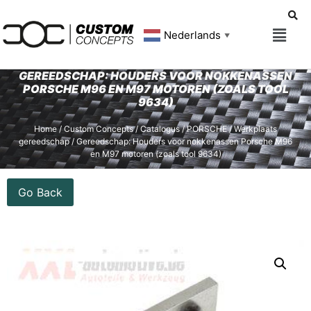
Nederlands
▼
GEREEDSCHAP: HOUDERS VOOR NOKKENASSEN
PORSCHE M96 EN M97 MOTOREN (ZOALS TOOL
9634)
Home
/
Custom Concepts
/
Catalogus
/
PORSCHE
/
Werkplaats
gereedschap
/ Gereedschap: Houders voor nokkenassen Porsche M96
en M97 motoren (zoals tool 9634)
Go Back