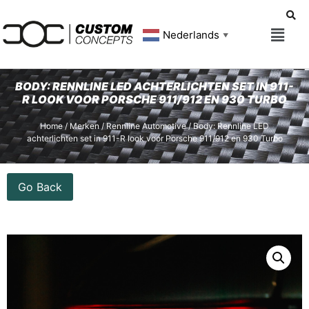
Nederlands
▼
BODY: RENNLINE LED ACHTERLICHTEN SET IN 911-
R LOOK VOOR PORSCHE 911/912 EN 930 TURBO
Home
/
Merken
/
Rennline Automotive
/ Body: Rennline LED
achterlichten set in 911-R look voor Porsche 911/912 en 930 Turbo
Go Back