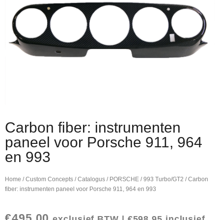
Carbon fiber: instrumenten
paneel voor Porsche 911, 964
en 993
Home
/
Custom Concepts
/
Catalogus
/
PORSCHE
/
993 Turbo/GT2
/ Carbon
fiber: instrumenten paneel voor Porsche 911, 964 en 993
€
495,00
exclusief BTW |
€
598,95
inclusief