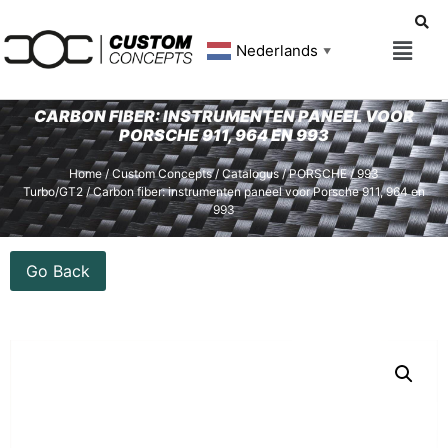
Nederlands
▼
CARBON FIBER: INSTRUMENTEN PANEEL VOOR
PORSCHE 911, 964 EN 993
Home
/
Custom Concepts
/
Catalogus
/
PORSCHE
/
993
Turbo/GT2
/ Carbon fiber: instrumenten paneel voor Porsche 911, 964 en
993
Go Back