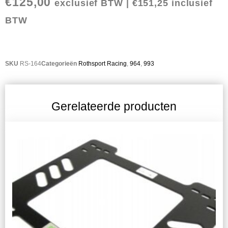
€
125,00
exclusief BTW |
€
151,25
inclusief
BTW
SKU
RS-164
Categorieën
Rothsport Racing
,
964
,
993
Gerelateerde producten