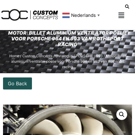
Nederlands
▼
MOTOR: BILLET ALUMINIUM VENTILATOR POELIE
VOOR PORSCHE 964 EN 993 VAN ROTHSPORT
RACING
Home
/
Custom Concepts
/
Catalogus
/
PORSCHE
/
993
/ Motor: Billet
aluminium ventilator poelie voor Porsche 964 en 993 van Rothsport
racing
Go Back