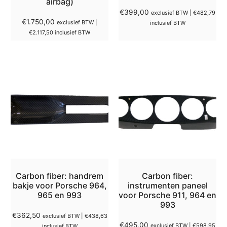
airbag)
€
399,00
exclusief BTW |
€
482,79
€
1.750,00
exclusief BTW |
inclusief BTW
€
2.117,50
inclusief BTW
Carbon fiber: handrem
Carbon fiber:
bakje voor Porsche 964,
instrumenten paneel
965 en 993
voor Porsche 911, 964 en
993
€
362,50
exclusief BTW |
€
438,63
€
495,00
exclusief BTW |
€
598,95
inclusief BTW