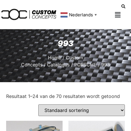
Nederlands
▼
993
Home
/
Custom
Concepts
/
Catalogus
/
PORSCHE
/ 993
Resultaat 1–24 van de 70 resultaten wordt getoond