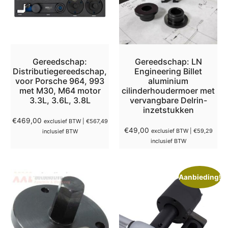
Gereedschap:
Gereedschap: LN
Distributiegereedschap,
Engineering Billet
voor Porsche 964, 993
aluminium
met M30, M64 motor
cilinderhoudermoer met
3.3L, 3.6L, 3.8L
vervangbare Delrin-
inzetstukken
€
469,00
exclusief BTW |
€
567,49
€
49,00
exclusief BTW |
€
59,29
inclusief BTW
inclusief BTW
Aanbieding!