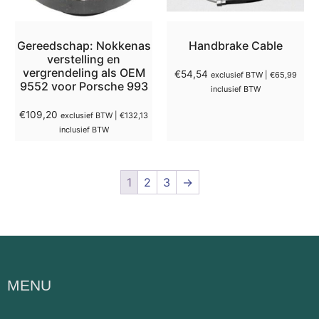
Gereedschap: Nokkenas
Handbrake Cable
verstelling en
vergrendeling als OEM
€
54,54
exclusief BTW |
€
65,99
9552 voor Porsche 993
inclusief BTW
€
109,20
exclusief BTW |
€
132,13
inclusief BTW
1
2
3
→
MENU