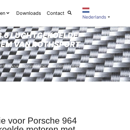
ten
Downloads
Contact
Nederlands
▼
3.6 LUCHTGEKOELDE
IEM VAN ROTHSPORT
et GT3-krukas conversie met enkel riem van Rothsport
ie voor Porsche 964
ekoelde motoren met