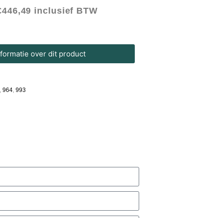
€
446,49
inclusief BTW
ormatie over dit product
,
964
,
993