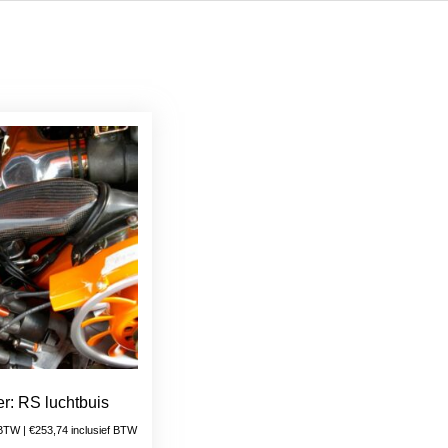
er: RS luchtbuis
 BTW |
€
253,74
inclusief BTW