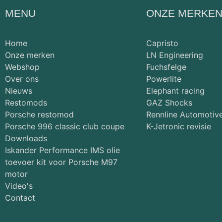
MENU
ONZE MERKE
Home
Capristo
Onze merken
LN Engineering
Webshop
Fuchsfelge
Over ons
Powerlite
Nieuws
Elephant racing
Restomods
GAZ Shocks
Porsche restomod
Rennline Automotiv
Porsche 996 classic club coupe
K-Jetronic revisie
Downloads
Iskander Performance IMS olie
toevoer kit voor Porsche M97
motor
Video's
Contact