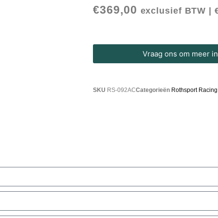
€
369,00
exclusief BTW |
Vraag ons om meer inf
SKU
RS-092AC
Categorieën
Rothsport Racing