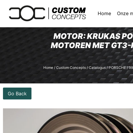
Home
Onze 
MOTOR: KRUKAS PO
MOTOREN MET GT3-
Home
/
Custom Concepts
/
Catalogus
/
PORSCHE
/
9
Go Back