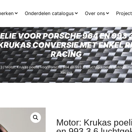
merken
Onderdelen catalogus
Over ons
Projec
ELIE VOOR PORSCHE 964 EN 993 
KRUKAS CONVERSIE MET ENKEL R
RACING
93
/ Motor: Krukas poelie voor Porsche 964 en 993 3.6 luchtgekoelde motoren m
Racing
Motor: Krukas poel
en 993 3.6 luchtg