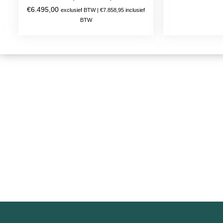
€
6.495,00
exclusief BTW |
€
7.858,95
inclusief
BTW