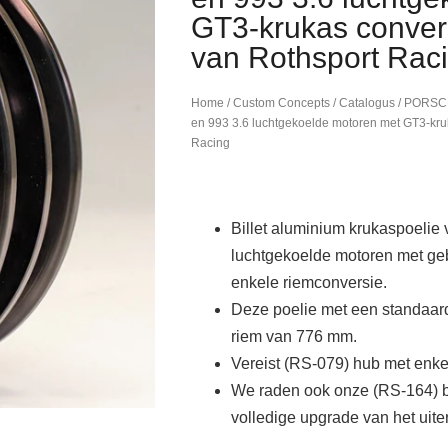
GT3-krukas conver
van Rothsport Rac
Home
/
Custom Concepts
/
Catalogus
/
PORSC
en 993 3.6 luchtgekoelde motoren met GT3-kru
Racing
Billet aluminium krukaspoelie
luchtgekoelde motoren met ge
enkele riemconversie.
Deze poelie met een standaar
riem van 776 mm.
Vereist (RS-079) hub met enke
We raden ook onze (RS-164) bi
volledige upgrade van het uiterl