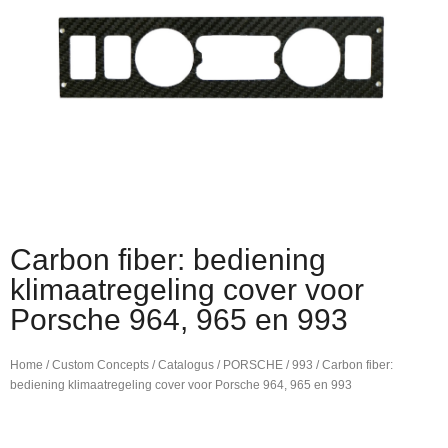
Carbon fiber: bediening
klimaatregeling cover voor
Porsche 964, 965 en 993
Home
/
Custom Concepts
/
Catalogus
/
PORSCHE
/
993
/ Carbon fiber:
bediening klimaatregeling cover voor Porsche 964, 965 en 993