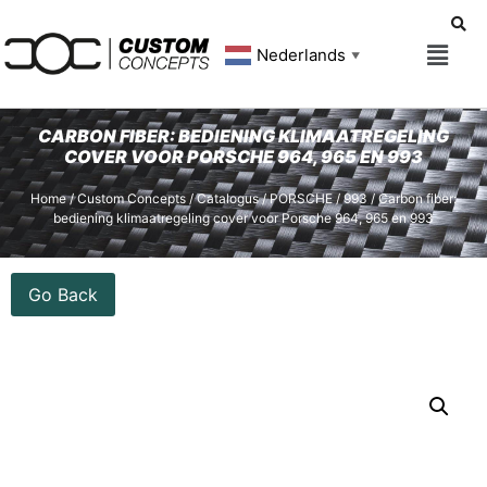
Nederlands
▼
CARBON FIBER: BEDIENING KLIMAATREGELING
COVER VOOR PORSCHE 964, 965 EN 993
Home
/
Custom Concepts
/
Catalogus
/
PORSCHE
/
993
/ Carbon fiber:
bediening klimaatregeling cover voor Porsche 964, 965 en 993
Go Back