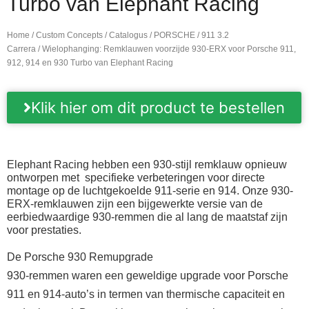
Turbo van Elephant Racing
Home
/
Custom Concepts
/
Catalogus
/
PORSCHE
/
911 3.2
Carrera
/ Wielophanging: Remklauwen voorzijde 930-ERX voor Porsche 911,
912, 914 en 930 Turbo van Elephant Racing
Klik hier om dit product te bestellen
Elephant Racing hebben een 930-stijl remklauw opnieuw
ontworpen met specifieke verbeteringen voor directe
montage op de luchtgekoelde 911-serie en 914. Onze 930-
ERX-remklauwen zijn een bijgewerkte versie van de
eerbiedwaardige 930-remmen die al lang de maatstaf zijn
voor prestaties.
De Porsche 930 Remupgrade
930-remmen waren een geweldige upgrade voor Porsche
911 en 914-auto’s in termen van thermische capaciteit en