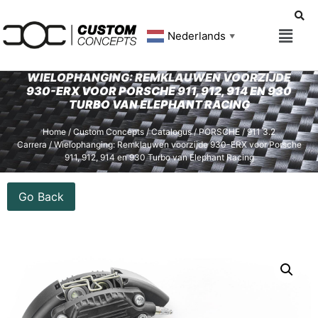
Nederlands
▼
WIELOPHANGING: REMKLAUWEN VOORZIJDE
930-ERX VOOR PORSCHE 911, 912, 914 EN 930
TURBO VAN ELEPHANT RACING
Home
/
Custom Concepts
/
Catalogus
/
PORSCHE
/
911 3.2
Carrera
/ Wielophanging: Remklauwen voorzijde 930-ERX voor Porsche
911, 912, 914 en 930 Turbo van Elephant Racing
Go Back