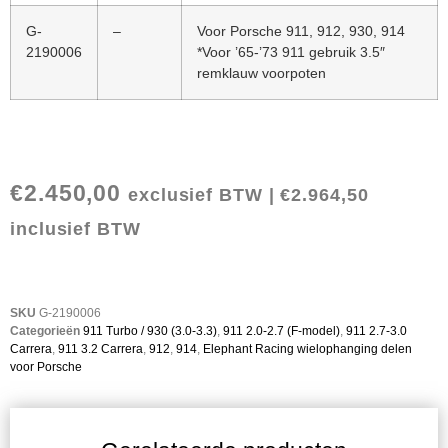
G-
–
Voor Porsche 911, 912, 930, 914
2190006
*Voor ’65-’73 911 gebruik 3.5″
remklauw voorpoten
€
2.450,00
exclusief BTW |
€
2.964,50
inclusief BTW
SKU
G-2190006
Categorieën
911 Turbo / 930 (3.0-3.3)
,
911 2.0-2.7 (F-model)
,
911 2.7-3.0
Carrera
,
911 3.2 Carrera
,
912
,
914
,
Elephant Racing wielophanging delen
voor Porsche