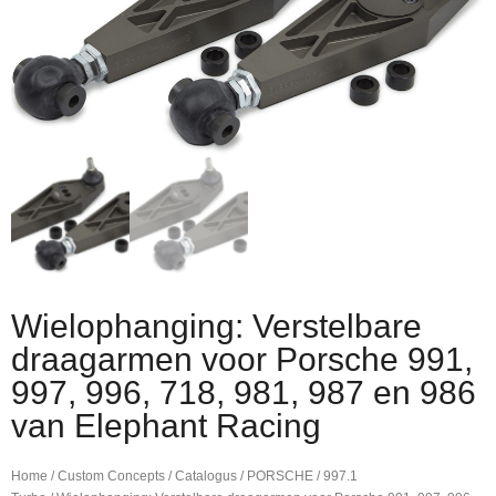
Wielophanging: Verstelbare
draagarmen voor Porsche 991,
997, 996, 718, 981, 987 en 986
van Elephant Racing
Home
/
Custom Concepts
/
Catalogus
/
PORSCHE
/
997.1