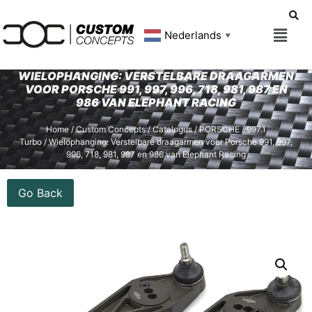
Nederlands
▼
WIELOPHANGING: VERSTELBARE DRAAGARMEN
VOOR PORSCHE 991, 997, 996, 718, 981, 987 EN
986 VAN ELEPHANT RACING
Home
/
Custom Concepts
/
Catalogus
/
PORSCHE
/
997.1
Turbo
/ Wielophanging: Verstelbare draagarmen voor Porsche 991, 997,
996, 718, 981, 987 en 986 van Elephant Racing
Go Back