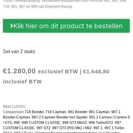
Turbo
/ Wielophanging: Verstelbare draagarmen voor Porsche 991, 997, 996,
718, 981, 987 en 986 van Elephant Racing
Klik hier om dit product te bestellen
Set van 2 stuks
€
1.280,00
exclusief BTW |
€
1.548,80
inclusief BTW
SKU
2180001
Categorieën
718 Boxster
,
718 Cayman
,
981 Boxster
,
981 Cayman
,
987.1
Boxster-Cayman
,
987.2 Cayman Boxster incl.Spyder
,
991.1 Carrera / Carrera S
/ GTS
,
996
,
996 CUSTOM CLASSIC
,
996 GT3 Mk1/2
,
996 Turbo/GT2
,
997
CUSTOM CLASSIC
,
997 GT2
,
997 GT3 (RS) Mk1 / Mk2
,
997.1
,
997.1 Turbo
,