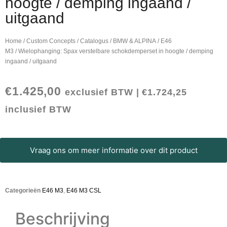
hoogte / demping ingaand /
uitgaand
Home
/
Custom Concepts
/
Catalogus
/
BMW & ALPINA
/
E46
M3
/ Wielophanging: Spax verstelbare schokdemperset in hoogte / demping
ingaand / uitgaand
€
1.425,00
exclusief BTW |
€
1.724,25
inclusief BTW
Vraag ons om meer informatie over dit product
Categorieën
E46 M3
,
E46 M3 CSL
Beschrijving