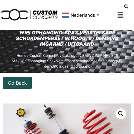
Nederlands
▼
WIELOPHANGING: SPAX VERSTELBARE
SCHOKDEMPERSET IN HOOGTE / DEMPING
INGAAND / UITGAAND
Home
/
Custom Concepts
/
Catalogus
/
BMW & ALPINA
/
E46
M3
/ Wielophanging: Spax verstelbare schokdemperset in hoogte /
demping ingaand / uitgaand
Go Back