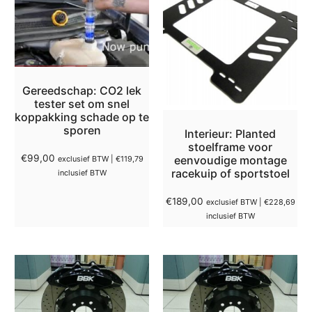
Gereedschap: CO2 lek
tester set om snel
koppakking schade op te
sporen
Interieur: Planted
stoelframe voor
€
99,00
eenvoudige montage
exclusief BTW |
€
119,79
racekuip of sportstoel
inclusief BTW
€
189,00
exclusief BTW |
€
228,69
inclusief BTW