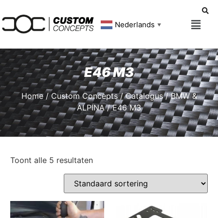
Nederlands
▼
E46 M3
Home
/
Custom Concepts
/
Catalogus
/
BMW &
ALPINA
/ E46 M3
Toont alle 5 resultaten