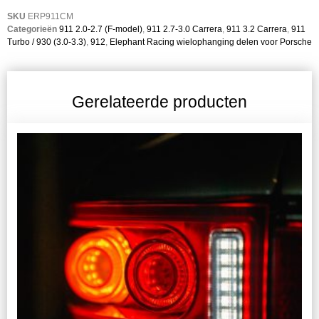
SKU
ERP911CM
Categorieën
911 2.0-2.7 (F-model)
,
911 2.7-3.0 Carrera
,
911 3.2 Carrera
,
911
Turbo / 930 (3.0-3.3)
,
912
,
Elephant Racing wielophanging delen voor Porsche
Gerelateerde producten