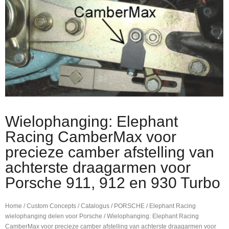
Wielophanging: Elephant
Racing CamberMax voor
precieze camber afstelling van
achterste draagarmen voor
Porsche 911, 912 en 930 Turbo
Home
/
Custom Concepts
/
Catalogus
/
PORSCHE
/
Elephant Racing
wielophanging delen voor Porsche
/ Wielophanging: Elephant Racing
CamberMax voor precieze camber afstelling van achterste draagarmen voor