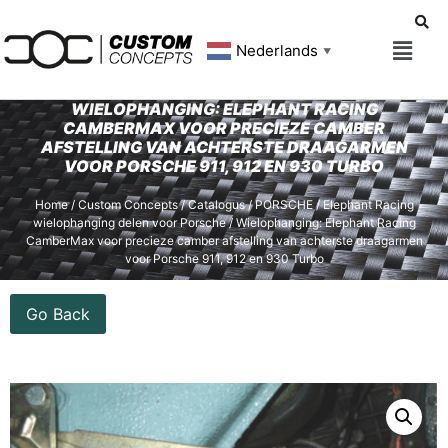
Nederlands
▼
WIELOPHANGING: ELEPHANT RACING
CAMBERMAX VOOR PRECIEZE CAMBER
AFSTELLING VAN ACHTERSTE DRAAGARMEN
VOOR PORSCHE 911, 912 EN 930 TURBO
Home
/
Custom Concepts
/
Catalogus
/
PORSCHE
/
Elephant Racing
wielophanging delen voor Porsche
/ Wielophanging: Elephant Racing
CamberMax voor precieze camber afstelling van achterste draagarmen
voor Porsche 911, 912 en 930 Turbo
Go Back