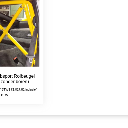
lubsport Rolbeugel
 zonder boren)
ef BTW |
€
1.017,82
inclusief
BTW