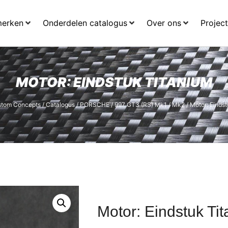
merken
Onderdelen catalogus
Over ons
Projec
MOTOR: EINDSTUK TITANIUM
tom Concepts
/
Catalogus
/
PORSCHE
/
997 GT3 (RS) Mk1 / Mk2
/ Motor: Einds
Motor: Eindstuk Ti