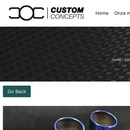
Home
Onze 
Home
/
Cus
Go Back