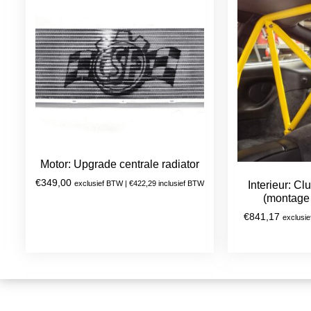
Motor: Upgrade centrale radiator
€
349,00
exclusief BTW |
€
422,29
inclusief BTW
Interieur: C
(montage
€
841,17
exclusi