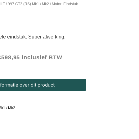
HE
/
997 GT3 (RS) Mk1 / Mk2
/ Motor: Eindstuk
ele eindstuk. Super afwerking.
€
598,95
inclusief BTW
ormatie over dit product
Mk1 / Mk2