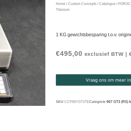
Home
/
Custom Concepts
/
Catalogus
/
PORSC
Titanium
1 KG gewichtsbesparing t.o.v. origin
€
495,00
exclusief BTW |
Vraag ons om meer inf
SKU
CCP997GT3TE
Categorie
997 GT3 (RS) 