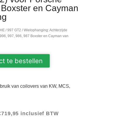
7 Boxster en Cayman
ng
HE
/
997 GT2
/ Wielophanging: Achterzijde
e 996, 997, 986, 987 Boxster en Cayman van
ct te bestellen
gebruik van coilovers van KW, MCS,
€
719,95
inclusief BTW