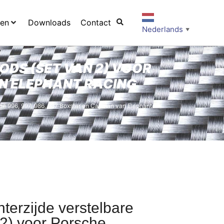
ten
Downloads
Contact
Nederlands
▼
DS (SET VAN 2) VOOR
AN ELEPHANT RACING
che 996, 997, 986, 987 Boxster en Cayman van Elephant
terzijde verstelbare
 2) voor Porsche