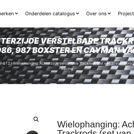
merken
Onderdelen catalogus
Over ons
Projec
TERZIJDE VERSTELBARE TRACKRO
 986, 987 BOXSTER EN CAYMAN V
7 GT2
/ Wielophanging: Achterzijde verstelbare Trackrods (set van 2) voor Pors
Racing
Wielophanging: Ach
Trackrods (set van