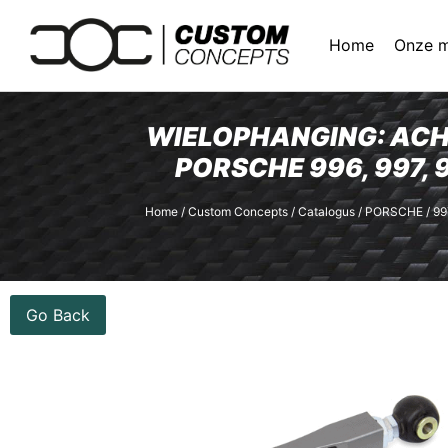
Home
Onze 
WIELOPHANGING: ACH
PORSCHE 996, 997,
Home
/
Custom Concepts
/
Catalogus
/
PORSCHE
/
99
Go Back