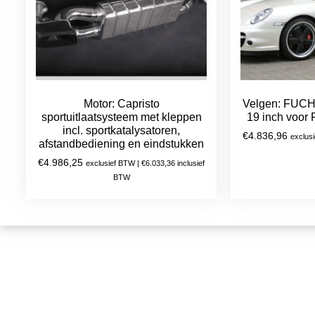
Motor: Capristo
Velgen: FUCHS
sportuitlaatsysteem met kleppen
19 inch voor
incl. sportkatalysatoren,
€
4.836,96
exclus
afstandbediening en eindstukken
€
4.986,25
exclusief BTW |
€
6.033,36
inclusief
BTW