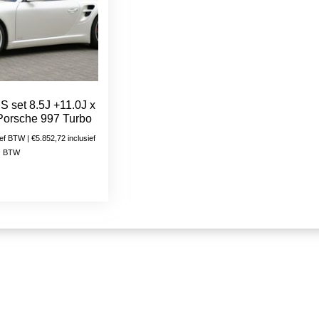
 set 8.5J +11.0J x
 Porsche 997 Turbo
ief BTW |
€
5.852,72
inclusief
BTW