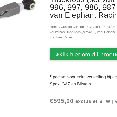
996, 997, 986, 98
van Elephant Raci
Home
/
Custom Concepts
/
Catalogus
/
PORSC
verstelbare Trackrods (set van 2) voor Porsch
Elephant Racing
Klik hier om dit produ
Speciaal voor extra verstelling bij 
Spax, GAZ en Bilstein
€
595,00
exclusief BTW |