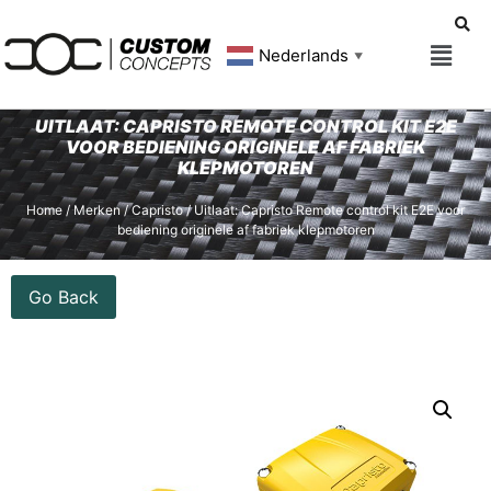
Nederlands
▼
UITLAAT: CAPRISTO REMOTE CONTROL KIT E2E
VOOR BEDIENING ORIGINELE AF FABRIEK
KLEPMOTOREN
Home
/
Merken
/
Capristo
/ Uitlaat: Capristo Remote control kit E2E voor
bediening originele af fabriek klepmotoren
Go Back