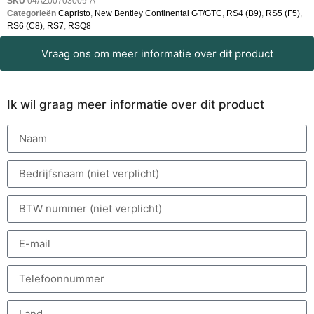
SKU
04AZ00703009-A
Categorieën
Capristo
,
New Bentley Continental GT/GTC
,
RS4 (B9)
,
RS5 (F5)
,
RS6 (C8)
,
RS7
,
RSQ8
Vraag ons om meer informatie over dit product
Ik wil graag meer informatie over dit product