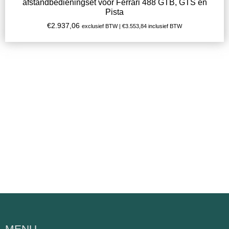
afstandbedieningset voor Ferrari 488 GTB, GTS en
Pista
€
2.937,06
exclusief BTW |
€
3.553,84
inclusief BTW
MENU