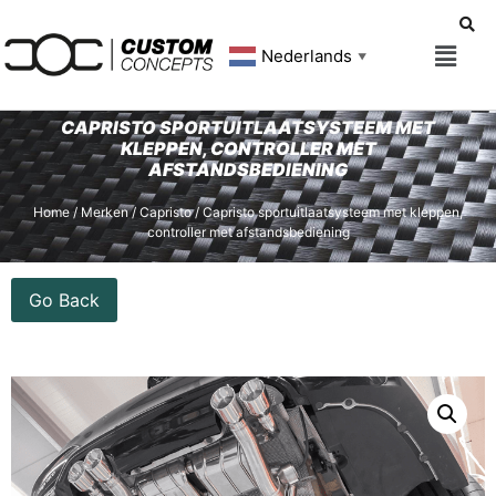
Nederlands
▼
CAPRISTO SPORTUITLAATSYSTEEM MET
KLEPPEN, CONTROLLER MET
AFSTANDSBEDIENING
Home
/
Merken
/
Capristo
/ Capristo sportuitlaatsysteem met kleppen,
controller met afstandsbediening
Go Back