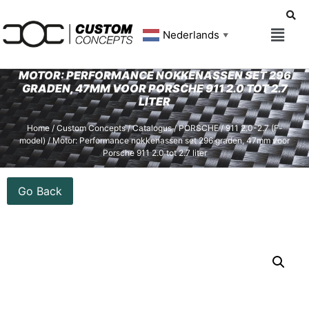
Nederlands
▼
MOTOR: PERFORMANCE NOKKENASSEN SET 296
GRADEN, 47MM VOOR PORSCHE 911 2.0 TOT 2.7
LITER
Home
/
Custom Concepts
/
Catalogus
/
PORSCHE
/
911 2.0-2.7 (F-
model)
/ Motor: Performance nokkenassen set 296 graden, 47mm voor
Porsche 911 2.0 tot 2.7 liter
Go Back