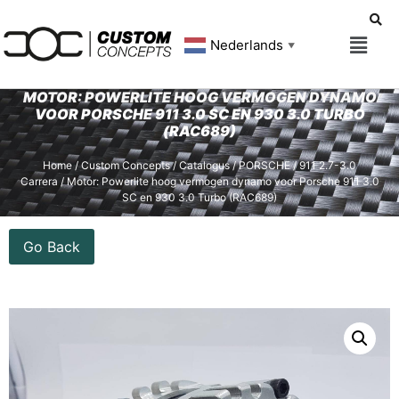
Nederlands
▼
MOTOR: POWERLITE HOOG VERMOGEN DYNAMO
VOOR PORSCHE 911 3.0 SC EN 930 3.0 TURBO
(RAC689)
Home
/
Custom Concepts
/
Catalogus
/
PORSCHE
/
911 2.7-3.0
Carrera
/ Motor: Powerlite hoog vermogen dynamo voor Porsche 911 3.0
SC en 930 3.0 Turbo (RAC689)
Go Back