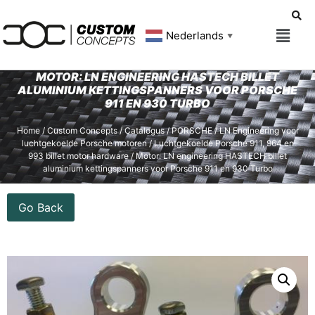
Nederlands
▼
MOTOR: LN ENGINEERING HASTECH BILLET
ALUMINIUM KETTINGSPANNERS VOOR PORSCHE
911 EN 930 TURBO
Home
/
Custom Concepts
/
Catalogus
/
PORSCHE
/
LN Engineering voor
luchtgekoelde Porsche motoren
/
Luchtgekoelde Porsche 911, 964 en
993 billet motor hardware
/ Motor: LN engineering HASTECH billet
aluminium kettingspanners voor Porsche 911 en 930 Turbo
Go Back