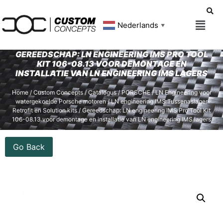
Nederlands
▼
GEREEDSCHAP: LN ENGINEERING IMS PRO TOOL
KIT 106-08.13 VOOR DEMONTAGE EN
INSTALLATIE VAN LN ENGINEERING IMS LAGERS
Home
/
Custom Concepts
/
Catalogus
/
PORSCHE
/
LN Engineering voor
watergekoelde Porsche motoren
/
LN engineering IMS Tussenaslager
Retrofit en Solution kits
/ Gereedschap: LN engineering IMS Pro Tool Kit
106-08.13 voor demontage en installatie van LN engineering IMS lagers
Go Back