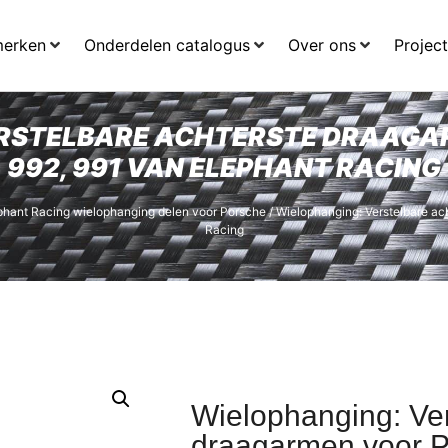
merken
Onderdelen catalogus
Over ons
Projec
ERSTELBARE ACHTERSTE DRAAGA
992, 991 VAN ELEPHANT RACING
phant Racing wielophanging delen voor Porsche
/ Wielophanging: Verstelbare ac
Racing
Wielophanging: Ver
draagarmen voor P