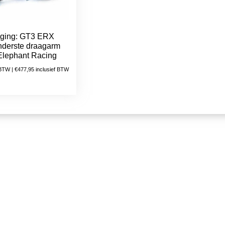
ging: GT3 ERX
nderste draagarm
Elephant Racing
 BTW |
€
477,95
inclusief BTW