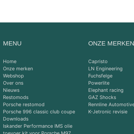
MENU
ONZE MERKE
Home
Capristo
Onze merken
LN Engineering
Webshop
Fuchsfelge
Over ons
Powerlite
Nieuws
Elephant racing
Restomods
GAZ Shocks
Porsche restomod
Rennline Automotiv
Porsche 996 classic club coupe
K-Jetronic revisie
Downloads
Iskander Performance IMS olie
toevoer kit voor Porsche M97