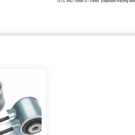
GTS
,
992 Turbo S / Turbo
,
Elephant Racing wie