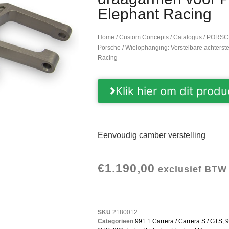
Elephant Racing
Home
/
Custom Concepts
/
Catalogus
/
PORSC
Porsche
/ Wielophanging: Verstelbare achters
Racing
Klik hier om dit produ
Eenvoudig camber verstelling
€
1.190,00
exclusief BTW
SKU
2180012
Categorieën
991.1 Carrera / Carrera S / GTS
,
9