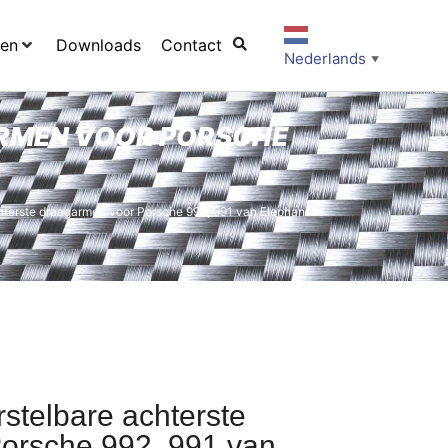
ten
Downloads
Contact
Nederlands
▼
RMEN VOOR PORSCHE
hterste draagarmen voor Porsche 992, 991 van Elephant
stelbare achterste
orsche 992, 991 van