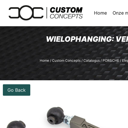
Home
Onze 
WIELOPHANGING: V
Home
/
Custom Concepts
/
Catalogus
/
PORSCHE
/
Ele
Go Back