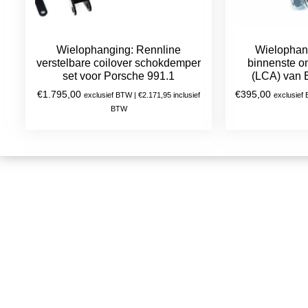
Wielophanging: Rennline
Wielophan
verstelbare coilover schokdemper
binnenste o
set voor Porsche 991.1
(LCA) van 
€
1.795,00
€
395,00
exclusief BTW |
€
2.171,95
inclusief
exclusief
BTW