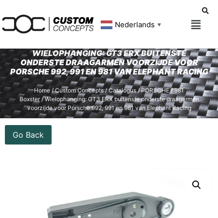
Nederlands
▼
WIELOPHANGING: GT3 ERX BUITENSTE
ONDERSTE DRAAGARMEN VOORZIJDE VOOR
PORSCHE 992, 991 EN 981 VAN ELEPHANT RACING
Home
/
Custom Concepts
/
Catalogus
/
PORSCHE
/
981
Boxster
/ Wielophanging: GT3 ERX buitenste onderste draagarmen
voorzijde voor Porsche 992, 991 en 981 van Elephant Racing
Go Back