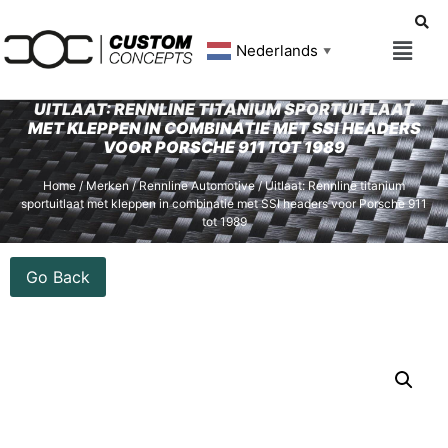
Nederlands
▼
UITLAAT: RENNLINE TITANIUM SPORTUITLAAT
MET KLEPPEN IN COMBINATIE MET SSI HEADERS
VOOR PORSCHE 911 TOT 1989
Home
/
Merken
/
Rennline Automotive
/ Uitlaat: Rennline titanium
sportuitlaat met kleppen in combinatie met SSI headers voor Porsche 911
tot 1989
Go Back