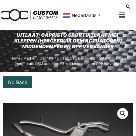
Nederlands
▼
UITLAAT: CAPRISTO SPORTUITLAAT MET
KLEPPEN (HERGEBRUIK OEM ACTUATOREN)
MIDDENDEMPER EN OPF VERVANGER
Home
/
Merken
/
Capristo
/ Uitlaat: Capristo sportuitlaat met kleppen
(hergebruik OEM actuatoren) middendemper en OPF vervanger
Go Back