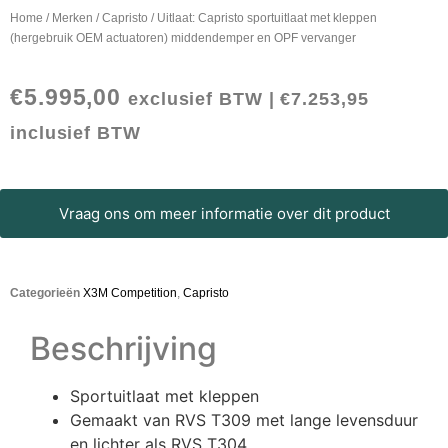
Home
/
Merken
/
Capristo
/ Uitlaat: Capristo sportuitlaat met kleppen
(hergebruik OEM actuatoren) middendemper en OPF vervanger
€
5.995,00
exclusief BTW |
€
7.253,95
inclusief BTW
Vraag ons om meer informatie over dit product
Categorieën
X3M Competition
,
Capristo
Beschrijving
Sportuitlaat met kleppen
Gemaakt van RVS T309 met lange levensduur
en lichter als RVS T304