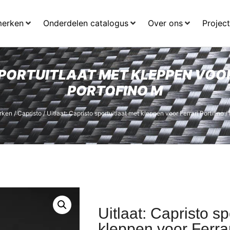
merken
Onderdelen catalogus
Over ons
Projec
PORTUITLAAT MET KLEPPEN VOOR
PORTOFINO M
rken
/
Capristo
/ Uitlaat: Capristo sportuitlaat met kleppen voor Ferrari Portifino /
Uitlaat: Capristo sp
kleppen voor Ferrari