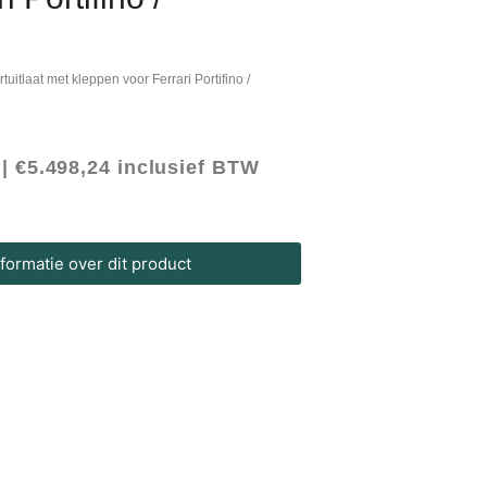
rtuitlaat met kleppen voor Ferrari Portifino /
 |
€
5.498,24
inclusief BTW
ormatie over dit product