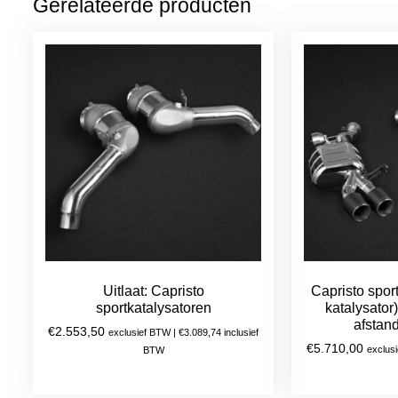
Gerelateerde producten
Uitlaat: Capristo
Capristo sport
sportkatalysatoren
katalysator
afstan
€
2.553,50
exclusief BTW |
€
3.089,74
inclusief
€
5.710,00
exclus
BTW