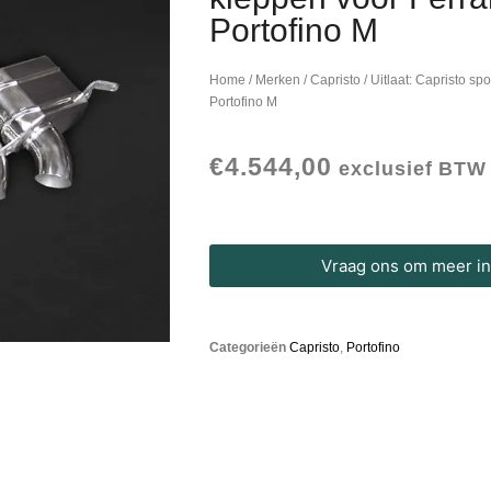
Portofino M
Home
/
Merken
/
Capristo
/ Uitlaat: Capristo spo
Portofino M
€
4.544,00
exclusief BTW
Vraag ons om meer inf
Categorieën
Capristo
,
Portofino