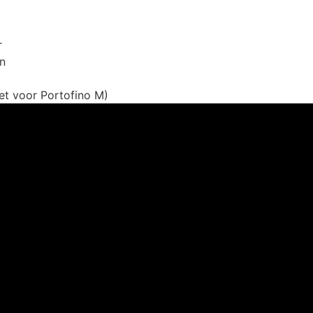
r
en
iet voor Portofino M)