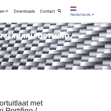
ten
Downloads
Contact
Nederlands
▼
 FERRARI PORTIFINO /
 Portofino M
ortuitlaat met
 Portifino /