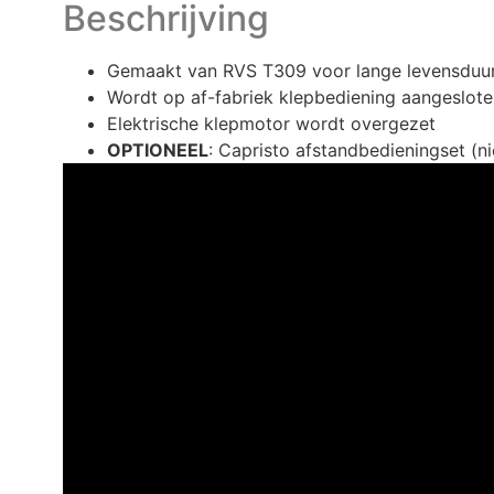
Beschrijving
Gemaakt van RVS T309 voor lange levensduu
Wordt op af-fabriek klepbediening aangeslot
Elektrische klepmotor wordt overgezet
OPTIONEEL
: Capristo afstandbedieningset (n