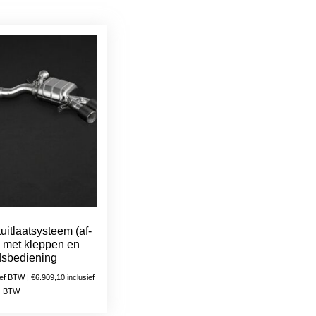
uitlaatsysteem (af-
) met kleppen en
dsbediening
ief BTW |
€
6.909,10
inclusief
BTW