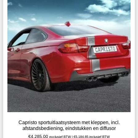
Capristo sportuitlaatsysteem met kleppen, incl.
afstandsbediening, eindstukken en diffusor
€
4.285,00
exclusief BTW |
€
5.184,85
inclusief BTW