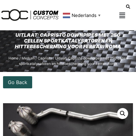
Nederlands
▼
UITLAAT: CAPRISTO DOWNPIPES MET 250
CELLEN SPORTKATALYSATOREN EN
HITTEBESCHERMING VOOR FERRARI ROMA
Home
/
Merken
/
Capristo
/ Uitlaat: Capristo downpipes met 250 cellen
sportkatalysatoren en hittebescherming voor Ferrari Roma
Go Back