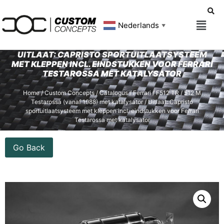
Nederlands
▼
UITLAAT: CAPRISTO SPORTUITLAATSYSTEEM
MET KLEPPEN INCL. EINDSTUKKEN VOOR FERRARI
TESTAROSSA MET KATALYSATOR
Home
/
Custom Concepts
/
Catalogus
/
Ferrari
/
F512 TR / 512 M
Testarossa (vanaf 1988) met katalysator
/ Uitlaat: Capristo
sportuitlaatsysteem met kleppen incl. eindstukken voor Ferrari
Testarossa met katalysator
Go Back