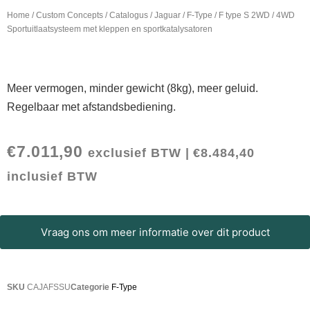
Home
/
Custom Concepts
/
Catalogus
/
Jaguar
/
F-Type
/ F type S 2WD / 4WD
Sportuitlaatsysteem met kleppen en sportkatalysatoren
Meer vermogen, minder gewicht (8kg), meer geluid.
Regelbaar met afstandsbediening.
€
7.011,90
exclusief BTW |
€
8.484,40
inclusief BTW
Vraag ons om meer informatie over dit product
SKU
CAJAFSSU
Categorie
F-Type