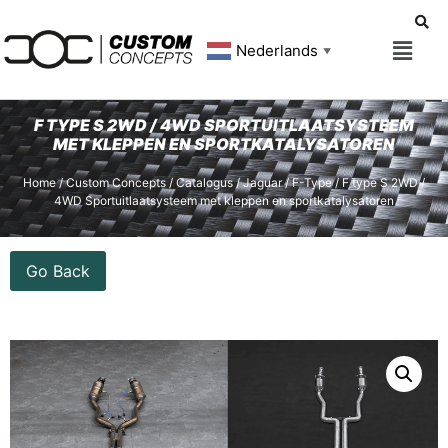
Nederlands
▼
F TYPE S 2WD / 4WD SPORTUITLAATSYSTEEM
MET KLEPPEN EN SPORTKATALYSATOREN
Home
/
Custom Concepts
/
Catalogus
/
Jaguar
/
F-Type
/ F type S 2WD /
4WD Sportuitlaatsysteem met kleppen en sportkatalysatoren
Go Back