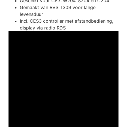
Geschikt v0or C63: W204, S204 en C204
Gemaakt van RVS T309 voor lange
levensduur
Incl. CES3 controller met afstandbediening,
display via radio RDS