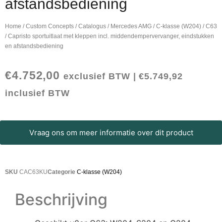
afstandsbediening
Home
/
Custom Concepts
/
Catalogus
/
Mercedes AMG
/
C-klasse (W204)
/ C63
/ Capristo sportuitlaat met kleppen incl. middendempervervanger, eindstukken
en afstandsbediening
€
4.752,00
exclusief BTW |
€
5.749,92
inclusief BTW
Vraag ons om meer informatie over dit product
SKU
CAC63KU
Categorie
C-klasse (W204)
Beschrijving