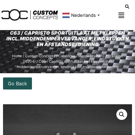
Nederlands
▼
C63 / CAPRISTO SPORTUITLAAT MET KLEPPEN
INCL. MIDDENDEMPERVERVANGER, EINDSTUKKEN
EN AFSTANDSBEDIENING
Home
/
Custom Concepts
/
Catalogus
/
Mercedes AMG
/
C-klasse
(W204)
/ C63 / Capristo sportuitlaat met kleppen incl.
middendempervervanger, eindstukken en afstandsbediening
Go Back