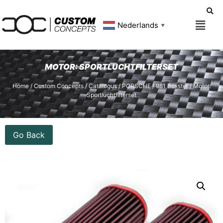
Nederlands
▼
MOTOR: SPORTLUCHTFILTERSET
Home
/
Custom Concepts
/
Catalogus
/
PORSCHE
/
981 Boxster
/ Motor:
Sportluchtfilterset
Go Back