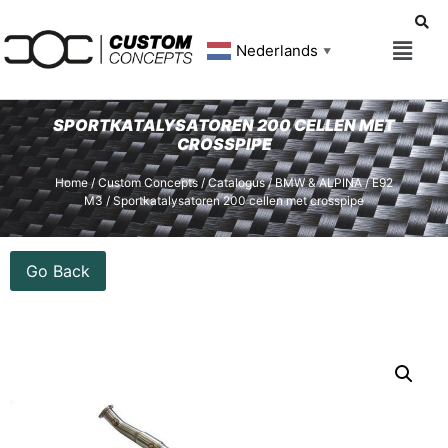
Nederlands
▼
SPORTKATALYSATOREN 200 CELLEN MET
CROSSPIPE
Home
/
Custom Concepts
/
Catalogus
/
BMW & ALPINA
/
E92
M3
/ Sportkatalysatoren 200 cellen met crosspipe
Go Back