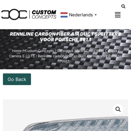
Nederlands
▼
RENNLINE CARBON FIBER AIR DUCT SPLITTERS
VOOR PORSCHE 991.1
Home
/
Custom Concepts
/
Catalogus
/
PORSCHE
/
991.1 Carrera /
Carrera S / GTS
/ Rennline carbon fiber air duct splitters voor Porsche
991.1
Go Back