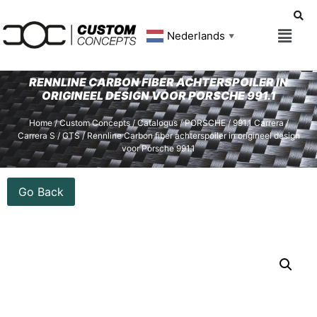
Nederlands
▼
RENNLINE CARBON FIBER ACHTERSPOILER IN
ORIGINEEL DESIGN VOOR PORSCHE 991.1
Home
/
Custom Concepts
/
Catalogus
/
PORSCHE
/
991.1 Carrera /
Carrera S / GTS
/ Rennline Carbon fiber achterspoiler in origineel design
voor Porsche 991.1
Go Back