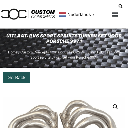
Nederlands
▼
UITLAAT: RVS SPORT SPRUITSTUKKEN SET VOOR
PORSCHE 997.1
Home
/
Custom Concepts
/
Catalogus
/
PORSCHE
/
997.1
/ Uitlaat: RVS
Sport spruitstukken set voor Porsche 997.1
Go Back