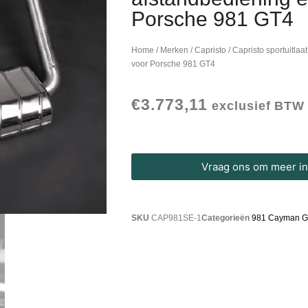
Porsche 981 GT4
Home
/
Merken
/
Capristo
/ Capristo sportuitla
voor Porsche 981 GT4
€
3.773,11
exclusief BTW
Vraag ons om meer inf
SKU
CAP981SE-1
Categorieën
981 Cayman 