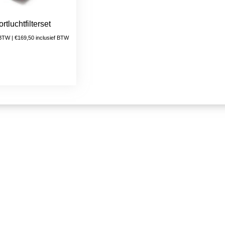
rtluchtfilterset
 BTW |
€
169,50
inclusief BTW