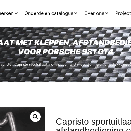
merken
Onderdelen catalogus
Over ons
Projec
AAT MET KLEPPEN, AFSTANDBEDIE
VOOR PORSCHE 981 GT4
apristo
/ Capristo sportuitlaat met kleppen, afstandbediening en eindstukken v
Capristo sportuitla
afstandbediening e