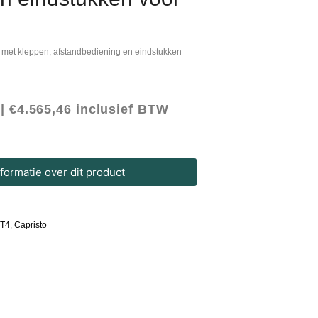
at met kleppen, afstandbediening en eindstukken
 |
€
4.565,46
inclusief BTW
ormatie over dit product
GT4
,
Capristo