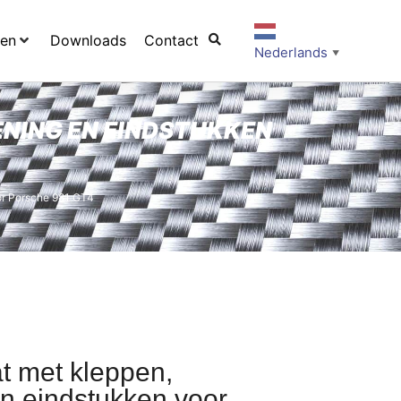
ten
Downloads
Contact
Nederlands
▼
NING EN EINDSTUKKEN
oor Porsche 981 GT4
at met kleppen,
n eindstukken voor