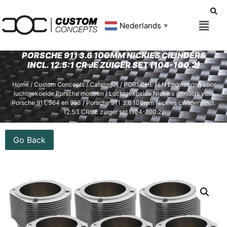
Nederlands
▼
PORSCHE 911 3.6 100MM NICKIES CILINDERS
INCL. 12.5:1 CR JE ZUIGER SET (104-100.2)
Home
/
Custom Concepts
/
Catalogus
/
PORSCHE
/
LN Engineering voor
luchtgekoelde Porsche motoren
/
Luchtgekoelde Nickies cilinders voor
Porsche 911, 964 en 993
/ Porsche 911 3.6 100mm Nickies cilinders incl.
12.5:1 CR JE zuiger set (104-100.2)
Go Back