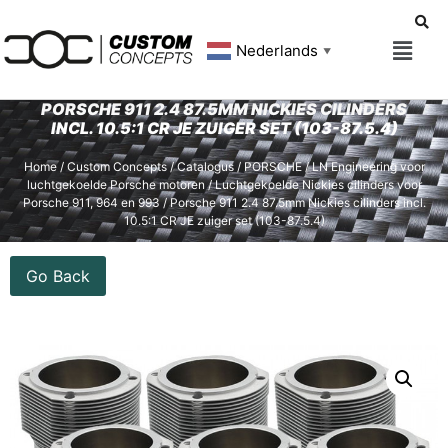
Nederlands
▼
PORSCHE 911 2.4 87.5MM NICKIES CILINDERS
INCL. 10.5:1 CR JE ZUIGER SET (103-87.5.4)
Home
/
Custom Concepts
/
Catalogus
/
PORSCHE
/
LN Engineering voor
luchtgekoelde Porsche motoren
/
Luchtgekoelde Nickies cilinders voor
Porsche 911, 964 en 993
/ Porsche 911 2.4 87.5mm Nickies cilinders incl.
10.5:1 CR JE zuiger set (103-87.5.4)
Go Back