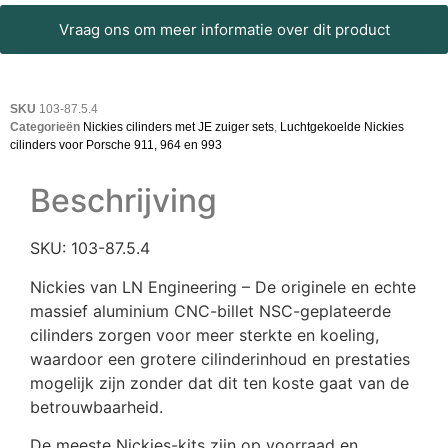
Vraag ons om meer informatie over dit product
SKU
103-87.5.4
Categorieën
Nickies cilinders met JE zuiger sets
,
Luchtgekoelde Nickies
cilinders voor Porsche 911, 964 en 993
Beschrijving
SKU: 103-87.5.4
Nickies van LN Engineering – De originele en echte
massief aluminium CNC-billet NSC-geplateerde
cilinders zorgen voor meer sterkte en koeling,
waardoor een grotere cilinderinhoud en prestaties
mogelijk zijn zonder dat dit ten koste gaat van de
betrouwbaarheid.
De meeste Nickies-kits zijn op voorraad en