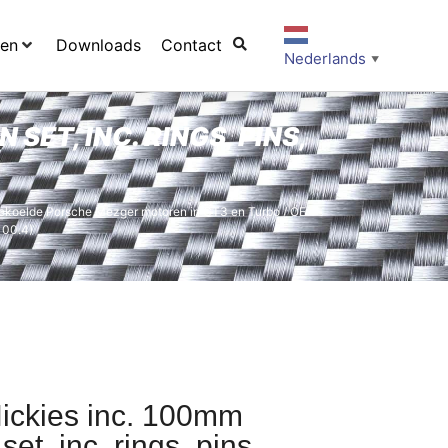
ten
Downloads
Contact
Nederlands
▼
SET, INC. RINGS, PINS,
gekoelde Porsche Mezger motoren in GT3 en Turbo
/ OE
100.4)
ickies inc. 100mm
et, inc. rings, pins,