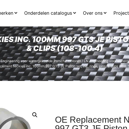
merken
Onderdelen catalogus
Over ons
Projec
S INC. 100MM 997 GT3 JE PISTON 
& CLIPS (108-100.4)
 Engineering voor watergekoelde Porsche motoren
/
LN engineering voor water
cement Nickies inc. 100mm 997 GT3 JE Piston set, inc. rings, pins, & clips (108-
OE Replacement N
997 GT3 JE Piston s