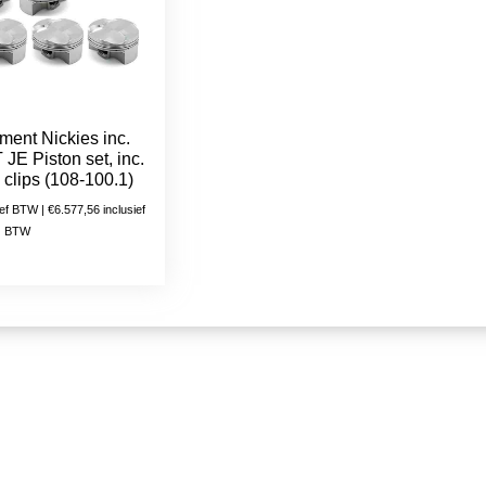
ent Nickies inc.
E Piston set, inc.
& clips (108-100.1)
ief BTW |
€
6.577,56
inclusief
BTW