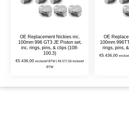
OE Replacement Nickies inc.
OE Replacem
100mm 996 GT3 JE Piston set,
100mm 996TT J
inc. rings, pins, & clips (108-
rings, pins, 
100.3)
€
5.436,00
exclus
€
5.436,00
exclusief BTW |
€
6.577,56
inclusief
BTW