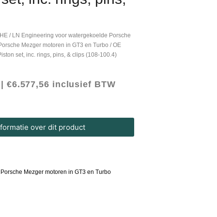
HE
/
LN Engineering voor watergekoelde Porsche
Porsche Mezger motoren in GT3 en Turbo
/ OE
on set, inc. rings, pins, & clips (108-100.4)
 |
€
6.577,56
inclusief BTW
ormatie over dit product
 Porsche Mezger motoren in GT3 en Turbo