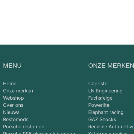
MENU
ONZE MERKE
Home
Capristo
Onze merken
LN Engineering
Webshop
Fuchsfelge
Over ons
Powerlite
Nieuws
Elephant racing
Restomods
GAZ Shocks
Porsche restomod
Rennline Automotiv
Porsche 996 classic club coupe
K-Jetronic revisie