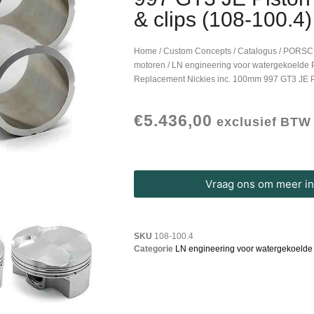
& clips (108-100.4)
Home
/
Custom Concepts
/
Catalogus
/
PORSC
motoren
/
LN engineering voor watergekoelde 
Replacement Nickies inc. 100mm 997 GT3 JE Pist
€
5.436,00
exclusief BTW
Vraag ons om meer inf
SKU
108-100.4
Categorie
LN engineering voor watergekoelde