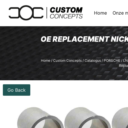
Home
Onze 
OE REPLACEMENT NICKIE
Home
/
Custom Concepts
/
Catalogus
/
PORSCHE
/
LN
Repla
Go Back