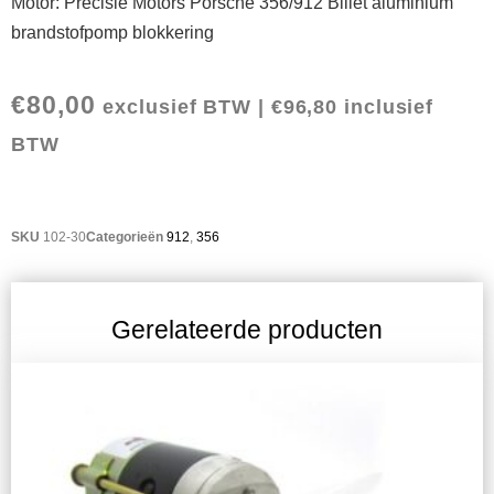
Motor: Precisie Motors Porsche 356/912 Billet aluminium
brandstofpomp blokkering
€
80,00
exclusief BTW |
€
96,80
inclusief
BTW
SKU
102-30
Categorieën
912
,
356
Gerelateerde producten