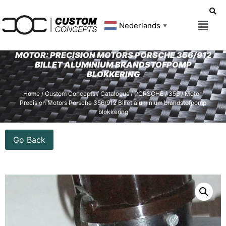
Nederlands
▼
MOTOR: PRECISION MOTORS PORSCHE 356/912
BILLET ALUMINIUM BRANDSTOFPOMP
BLOKKERING
Home
/
Custom Concepts
/
Catalogus
/
PORSCHE
/
356
/ Motor:
Precision Motors Porsche 356/912 Billet aluminium brandstofpomp
blokkering
Go Back