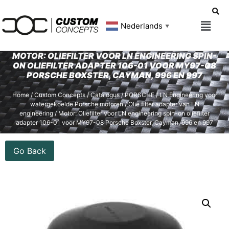
Nederlands
▼
MOTOR: OLIEFILTER VOOR LN ENGINEERING SPIN-
ON OLIEFILTER ADAPTER 106-01 VOOR MY97-08
PORSCHE BOXSTER, CAYMAN, 996 EN 997
Home
/
Custom Concepts
/
Catalogus
/
PORSCHE
/
LN Engineering voor
watergekoelde Porsche motoren
/
Olie filter adapter van LN
engineering
/ Motor: Oliefilter voor LN engineering spin-on oliefilter
adapter 106-01 voor MY97-08 Porsche Boxster, Cayman, 996 en 997
Go Back