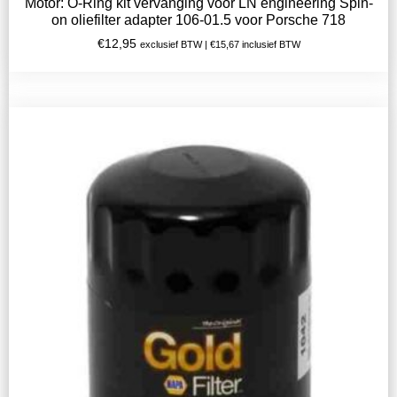
Motor: O-Ring kit vervanging voor LN engineering Spin-
on oliefilter adapter 106-01.5 voor Porsche 718
€
12,95
exclusief BTW |
€
15,67
inclusief BTW