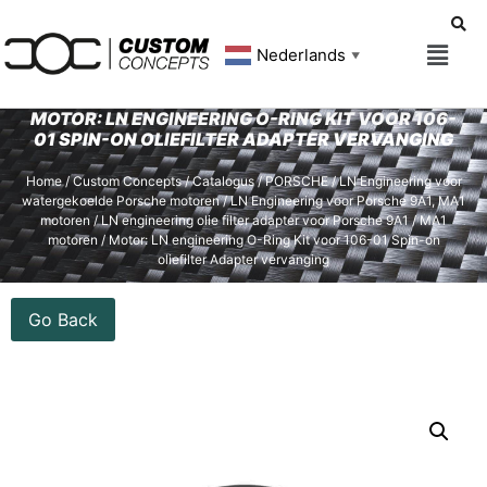
Nederlands
▼
MOTOR: LN ENGINEERING O-RING KIT VOOR 106-
01 SPIN-ON OLIEFILTER ADAPTER VERVANGING
Home
/
Custom Concepts
/
Catalogus
/
PORSCHE
/
LN Engineering voor
watergekoelde Porsche motoren
/
LN Engineering voor Porsche 9A1, MA1
motoren
/
LN engineering olie filter adapter voor Porsche 9A1 / MA1
motoren
/ Motor: LN engineering O-Ring Kit voor 106-01 Spin-on
oliefilter Adapter vervanging
Go Back