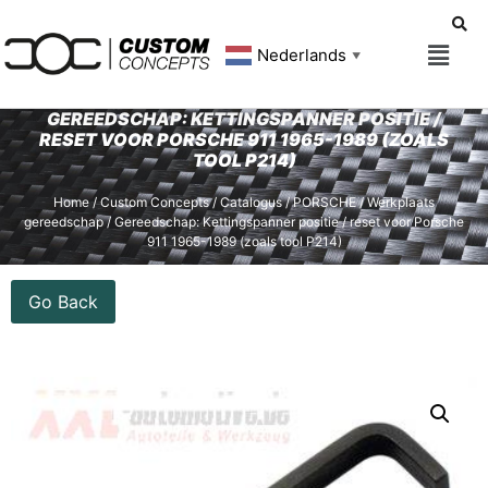
Nederlands
▼
GEREEDSCHAP: KETTINGSPANNER POSITIE /
RESET VOOR PORSCHE 911 1965-1989 (ZOALS
TOOL P214)
Home
/
Custom Concepts
/
Catalogus
/
PORSCHE
/
Werkplaats
gereedschap
/ Gereedschap: Kettingspanner positie / reset voor Porsche
911 1965-1989 (zoals tool P214)
Go Back